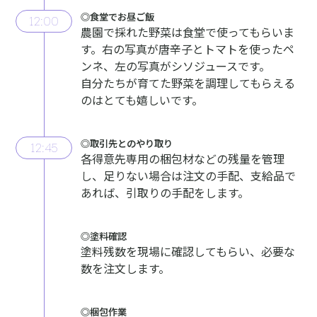
◎⾷堂でお昼ご飯
12:00
農園で採れた野菜は⾷堂で使ってもらいま
す。右の写真が唐⾟⼦とトマトを使ったペ
ンネ、左の写真がシソジュースです。
⾃分たちが育てた野菜を調理してもらえる
のはとても嬉しいです。
◎取引先とのやり取り
12:45
各得意先専⽤の梱包材などの残量を管理
し、⾜りない場合は注⽂の⼿配、⽀給品で
あれば、引取りの⼿配をします。
◎塗料確認
塗料残数を現場に確認してもらい、必要な
数を注⽂します。
◎梱包作業