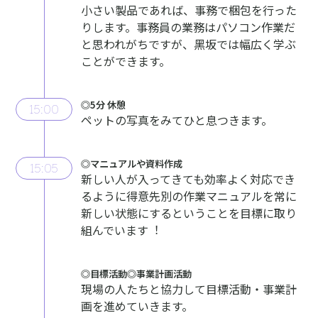
⼩さい製品であれば、事務で梱包を⾏った
りします。事務員の業務はパソコン作業だ
と思われがちですが、⿊坂では幅広く学ぶ
ことができます。
◎5分 休憩
15:00
ペットの写真をみてひと息つきます。
◎マニュアルや資料作成
15:05
新しい⼈が⼊ってきても効率よく対応でき
るように得意先別の作業マニュアルを常に
新しい状態にするということを⽬標に取り
組んでいます︕
◎⽬標活動◎事業計画活動
現場の⼈たちと協⼒して⽬標活動・事業計
画を進めていきます。